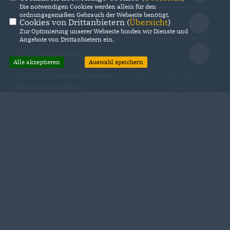
Die notwendigen Cookies werden allein für den
ordnungsgemäßen Gebrauch der Webseite benötigt.
Cookies von Drittanbietern (
Übersicht
)
CDU NRW
Zur Optimierung unserer Webseite binden wir Dienste und
Angebote von Drittanbietern ein.
CDU Deutschlands
Alle akzeptieren
Auswahl speichern
@2026 CDU-Ortsunion Kinderhaus
Realisation: Sharkness Media
Alle Rechte vorbehalten.
GmbH & Co. KG