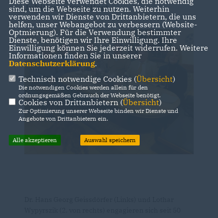
Diese Webseite verwendet Cookies, die notwendig
Jubiläum gratuliert.
sind, um die Webseite zu nutzen. Weiterhin
verwenden wir Dienste von Drittanbietern, die uns
helfen, unser Webangebot zu verbessern (Website-
Optmierung). Für die Verwendung bestimmter
Dienste, benötigen wir Ihre Einwilligung. Ihre
Einwilligung können Sie jederzeit widerrufen. Weitere
Informationen finden Sie in unserer
Datenschutzerklärung
.
Technisch notwendige Cookies (
Übersicht
)
Die notwendigen Cookies werden allein für den
ordnungsgemäßen Gebrauch der Webseite benötigt.
Cookies von Drittanbietern (
Übersicht
)
Zur Optimierung unserer Webseite binden wir Dienste und
Angebote von Drittanbietern ein.
Alle akzeptieren
Auswahl speichern
Dr. Hans Georg Geissdörfer (Links) und Lothar
Wypyrszik (2. von rechts) engagieren sich seit 50